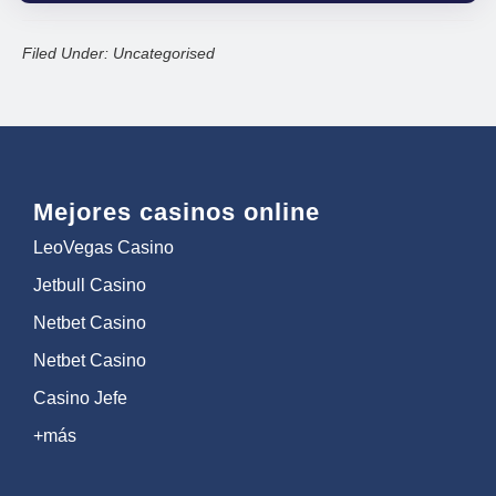
Filed Under: Uncategorised
Mejores casinos online
LeoVegas Casino
Jetbull Casino
Netbet Casino
Netbet Casino
Casino Jefe
+más