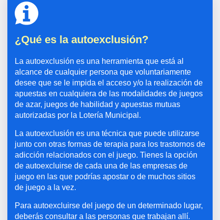
¿Qué es la autoexclusión?
La autoexclusión es una herramienta que está al
alcance de cualquier persona que voluntariamente
desee que se le impida el acceso y/o la realización de
apuestas en cualquiera de las modalidades de juegos
de azar, juegos de habilidad y apuestas mutuas
autorizadas por la Lotería Municipal.
La autoexclusión es una técnica que puede utilizarse
junto con otras formas de terapia para los trastornos de
adicción relacionados con el juego. Tienes la opción
de autoexcluirse de cada una de las empresas de
juego en las que podrías apostar o de muchos sitios
de juego a la vez.
Para autoexcluirse del juego de un determinado lugar,
deberás consultar a las personas que trabajan allí.