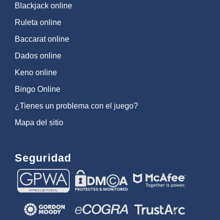
Blackjack online
Ruleta online
Baccarat online
Dados online
Keno online
Bingo Online
¿Tienes un problema con el juego?
Mapa del sitio
Seguridad