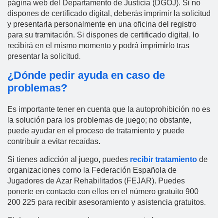
página web del Departamento de Justicia (DGOJ). Si no
dispones de certificado digital, deberás imprimir la solicitud
y presentarla personalmente en una oficina del registro
para su tramitación. Si dispones de certificado digital, lo
recibirá en el mismo momento y podrá imprimirlo tras
presentar la solicitud.
¿Dónde pedir ayuda en caso de
problemas?
Es importante tener en cuenta que la autoprohibición no es
la solución para los problemas de juego; no obstante,
puede ayudar en el proceso de tratamiento y puede
contribuir a evitar recaídas.
Si tienes adicción al juego, puedes
recibir tratamiento
de
organizaciones como la Federación Española de
Jugadores de Azar Rehabilitados (FEJAR). Puedes
ponerte en contacto con ellos en el número gratuito 900
200 225 para recibir asesoramiento y asistencia gratuitos.