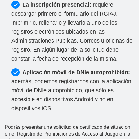
La inscripción presencial:
requiere
descargar primero el formulario del RGIAJ,
imprimirlo, rellenarlo y llevarlo a uno de los
registros electrónicos ubicados en las
Administraciones Públicas, Correos u oficinas de
registro. En algún lugar de la solicitud debe
constar la fecha de recepción de la misma.
Aplicación móvil de DNIe autoprohibido:
además, podemos registrarnos con la aplicación
móvil de DNIe autoprohibido, que sólo es
accesible en dispositivos Android y no en
dispositivos iOS.
Podrás presentar una solicitud de certificado de situación
en el Registro de Prohibiciones de Acceso al Juego en la