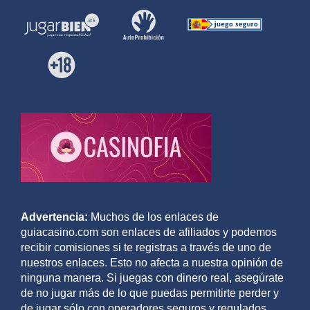
Advertencia:
Muchos de los enlaces de
guiacasino.com son enlaces de afiliados y podemos
recibir comisiones si te registras a través de uno de
nuestros enlaces. Esto no afecta a nuestra opinión de
ninguna manera. Si juegas con dinero real, asegúrate
de no jugar más de lo que puedas permitirte perder y
de jugar sólo con operadores seguros y regulados.