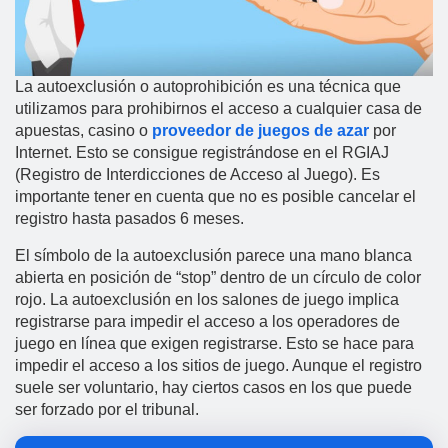
La autoexclusión o autoprohibición es una técnica que
utilizamos para prohibirnos el acceso a cualquier casa de
apuestas, casino o
proveedor de juegos de azar
por
Internet. Esto se consigue registrándose en el RGIAJ
(Registro de Interdicciones de Acceso al Juego). Es
importante tener en cuenta que no es posible cancelar el
registro hasta pasados 6 meses.
El símbolo de la autoexclusión parece una mano blanca
abierta en posición de “stop” dentro de un círculo de color
rojo. La autoexclusión en los salones de juego implica
registrarse para impedir el acceso a los operadores de
juego en línea que exigen registrarse. Esto se hace para
impedir el acceso a los sitios de juego. Aunque el registro
suele ser voluntario, hay ciertos casos en los que puede
ser forzado por el tribunal.