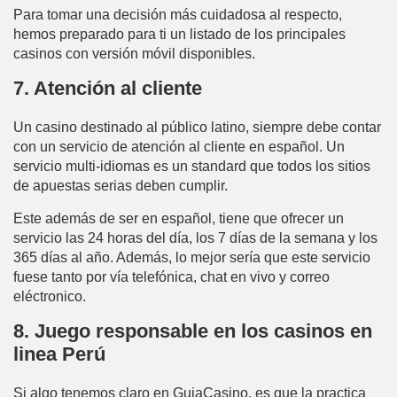
Para tomar una decisión más cuidadosa al respecto,
hemos preparado para ti un listado de los principales
casinos con versión móvil disponibles.
7. Atención al cliente
Un casino destinado al público latino, siempre debe contar
con un servicio de atención al cliente en español. Un
servicio multi-idiomas es un standard que todos los sitios
de apuestas serias deben cumplir.
Este además de ser en español, tiene que ofrecer un
servicio las 24 horas del dí­a, los 7 dí­as de la semana y los
365 dí­as al año. Además, lo mejor serí­a que este servicio
fuese tanto por ví­a telefónica, chat en vivo y correo
eléctronico.
8. Juego responsable en los casinos en
linea Perú
Si algo tenemos claro en GuiaCasino, es que la practica