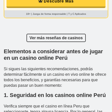
Descubre Más
18+ | Juega de forma responsable | T y C Aplicados
Ver más reseñas de casinos
Elementos a considerar antes de jugar
en un casino online Perú
Si sigues las siguientes recomendaciones, podrás
determinar fácilmente si un casino en vivo online te ofrece
todos los beneficios, y garantí­as necesarias para que
puedas pasar un buen momento:
1. Seguridad en los casinos online Perú
Verifica siempre que el casino en línea Peru que
seleccionaste, tenga alguna licencia. Por lo general, las