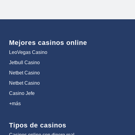
Mejores casinos online
LeoVegas Casino
Jetbull Casino
Netbet Casino
Netbet Casino
Casino Jefe
+más
Tipos de casinos
Casinos online con dinero real