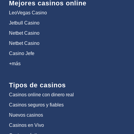
Mejores casinos online
LeoVegas Casino
Jetbull Casino
Netbet Casino
Netbet Casino
Casino Jefe
+más
Tipos de casinos
Casinos online con dinero real
Casinos seguros y fiables
Nuevos casinos
Casinos en Vivo