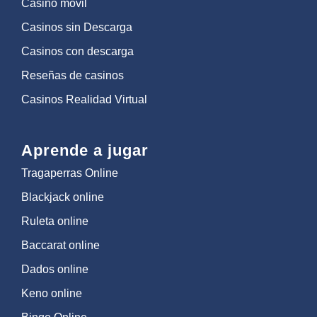
Casino móvil
Casinos sin Descarga
Casinos con descarga
Reseñas de casinos
Casinos Realidad Virtual
Aprende a jugar
Tragaperras Online
Blackjack online
Ruleta online
Baccarat online
Dados online
Keno online