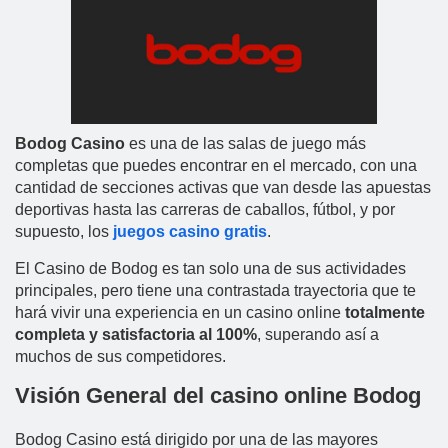
Bodog Casino
es
una de las salas de juego más
completas que puedes encontrar en el mercado, con una
cantidad de secciones activas que van desde las apuestas
deportivas hasta las carreras de caballos, fútbol, y por
supuesto, los
juegos casino gratis
.
El Casino de Bodog es tan solo una de sus actividades
principales, pero tiene una contrastada trayectoria que te
hará vivir una experiencia en un casino online
totalmente
completa y satisfactoria al 100%
, superando así a
muchos de sus competidores.
Visión General del casino online Bodog
Bodog Casino está dirigido por una de las mayores