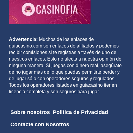
Advertencia:
Muchos de los enlaces de
guiacasino.com son enlaces de afiliados y podemos
recibir comisiones si te registras a través de uno de
nuestros enlaces. Esto no afecta a nuestra opinión de
ninguna manera. Si juegas con dinero real, asegúrate
de no jugar más de lo que puedas permitirte perder y
de jugar sólo con operadores seguros y regulados.
Todos los operadores listados en guiacasino tienen
licencia completa y son seguros para jugar.
Sobre nosotros
Política de Privacidad
Contacte con Nosotros