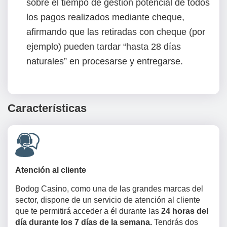
sobre el tiempo de gestión potencial de todos
los pagos realizados mediante cheque,
afirmando que las retiradas con cheque (por
ejemplo) pueden tardar “hasta 28 días
naturales” en procesarse y entregarse.
Características
Atención al cliente
Bodog Casino, como una de las grandes marcas del
sector, dispone de un servicio de atención al cliente
que te permitirá acceder a él durante las
24 horas
del
día durante los 7 días de la semana.
Tendrás dos