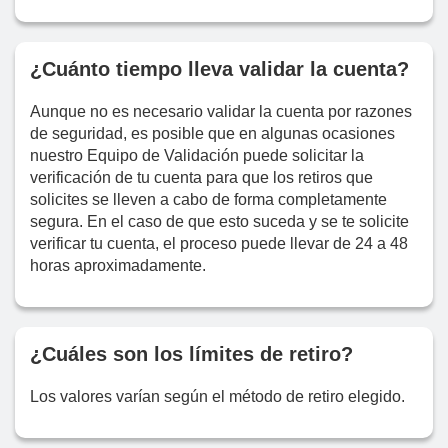
¿Cuánto tiempo lleva validar la cuenta?
Aunque no es necesario validar la cuenta por razones
de seguridad, es posible que en algunas ocasiones
nuestro Equipo de Validación puede solicitar la
verificación de tu cuenta para que los retiros que
solicites se lleven a cabo de forma completamente
segura. En el caso de que esto suceda y se te solicite
verificar tu cuenta, el proceso puede llevar de 24 a 48
horas aproximadamente.
¿Cuáles son los límites de retiro?
Los valores varían según el método de retiro elegido.