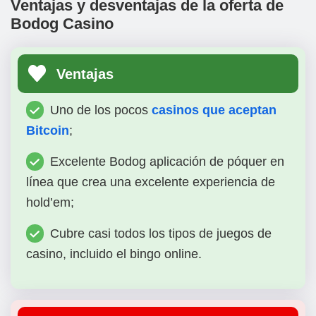
Ventajas y desventajas de la oferta de
Bodog Casino
Ventajas
Uno de los pocos
casinos que aceptan
Bitcoin
;
Excelente Bodog aplicación de póquer en
línea que crea una excelente experiencia de
hold’em;
Cubre casi todos los tipos de juegos de
casino, incluido el bingo online.