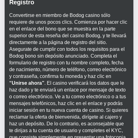
Registro
Convertirse en miembro de Bodog casino sólo
requiere de unos pocos clics. Comienza por hacer clic
en el enlace del bono que se muestra en la parte
superior de esta reseña del casino Bodog, y te llevará
directamente a la página de registro del sitio.
Asegurate de cumplir con todos los requisitos para el
Bodog bono sin depósito anunciado. Completa el
formulario de registro con tu nombre completo, fecha
de nacimiento, número de teléfono, correo electrónico
y contraseña, confirma tu moneda y haz clic en
“Unirse ahora”
. El casino verificará los datos que le
haz dado y te enviará un enlace por mensaje de texto
o correo electrónico. Ve a tu correo electrónico o a tus
mensajes telefónicos, haz clic en el enlace y podrás
iniciar sesión en tu nueva cuenta de casino. Si quieres
reclamar la oferta de bienvenida, dirígete al cajero y
haz un depósito. De lo contrario, es aconsejable que
te dirijas a tu cuenta de usuario y completes el KYC,
que consiste simplemente en presentar una fotocopia