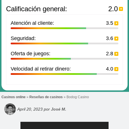
Calificación general:
2.0
Atención al cliente:
3.5
Seguridad:
3.6
Oferta de juegos:
2.8
Velocidad al retirar dinero:
4.0
Casinos online
»
Reseñas de casinos
»
Bodog Casino
April 20, 2023
por
José M.