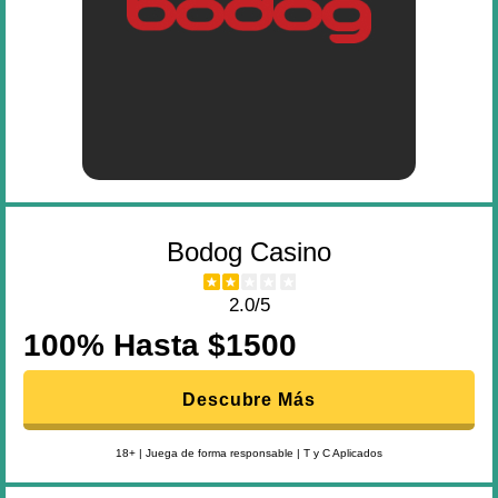
Bodog Casino
2.0/5
100% Hasta $1500
Descubre Más
18+ | Juega de forma responsable | T y C Aplicados