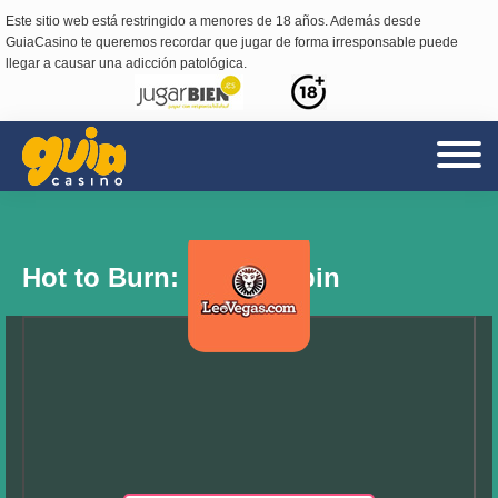
Skip
Skip
Este sitio web está restringido a menores de 18 años. Además desde
GuiaCasino te queremos recordar que jugar de forma irresponsable puede
to
to
llegar a causar una adicción patológica.
main
footer
content
G
u
i
a
C
Hot to Burn: Hold & Spin
a
s
i
n
o