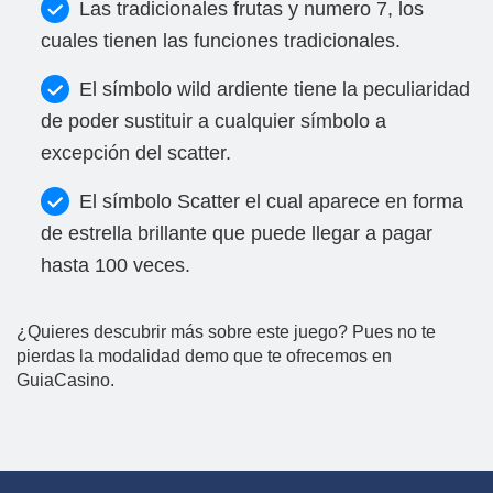
Las tradicionales frutas y numero 7, los
cuales tienen las funciones tradicionales.
El sí­mbolo wild ardiente tiene la peculiaridad
de poder sustituir a cualquier sí­mbolo a
excepción del scatter.
El sí­mbolo Scatter el cual aparece en forma
de estrella brillante que puede llegar a pagar
hasta 100 veces.
¿Quieres descubrir más sobre este juego? Pues no te
pierdas la modalidad demo que te ofrecemos en
GuiaCasino.