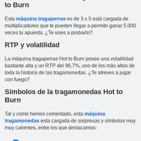
to Burn
Esta
máquina tragaperras
es de 3 x 5 está cargada de
multiplicadores que te pueden llegar a permitir ganar 5.000
veces tu apuesta. ¿Te unes a probarlo?
RTP y volatilidad
La máquina tragaperras Hot to Burn posee una volatilidad
bastante alta y un RTP del 96,7%, uno de los más altos de
toda la historia de las tragamonedas. ¿Te atreves a jugar
con fuego?
Sí­mbolos de la tragamonedas Hot to
Burn
Tal y como hemos comentado, esta
máquina
tragamonedas
esta cargada de sorpresas y sí­mbolos muy
muy calientes, entre los que destacamos: