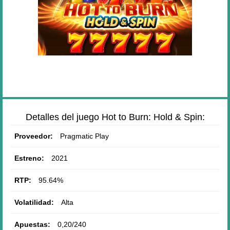
Detalles del juego Hot to Burn: Hold & Spin:
Proveedor:
Pragmatic Play
Estreno:
2021
RTP:
95.64%
Volatilidad:
Alta
Apuestas:
0,20/240