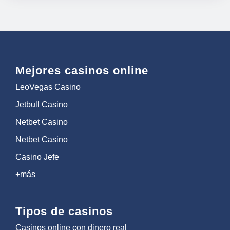
Mejores casinos online
LeoVegas Casino
Jetbull Casino
Netbet Casino
Netbet Casino
Casino Jefe
+más
Tipos de casinos
Casinos online con dinero real