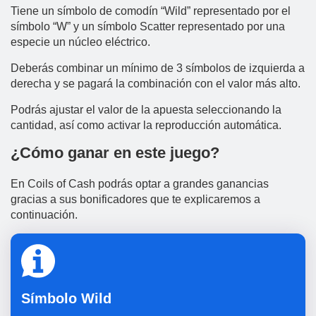
Tiene un símbolo de comodín “Wild” representado por el
símbolo “W” y un símbolo Scatter representado por una
especie un núcleo eléctrico.
Deberás combinar un mínimo de 3 símbolos de izquierda a
derecha y se pagará la combinación con el valor más alto.
Podrás ajustar el valor de la apuesta seleccionando la
cantidad, así como activar la reproducción automática.
¿Cómo ganar en este juego?
En Coils of Cash podrás optar a grandes ganancias
gracias a sus bonificadores que te explicaremos a
continuación.
Símbolo Wild