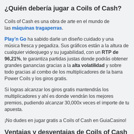
¿Quién deberí­a jugar a Coils of Cash?
Coils of Cash es una obra de arte en el mundo de
las
máquinas tragaperras
.
Play’n Go
ha sabido darle un diseño cuidado y una
música fresca y pegadiza. Sus gráficos están a la altura de
cualquier videojuego y su jugabilidad, con un
RTP de
96,21%
, te garantiza partidas justas donde podrás obtener
grandes ganancias gracias a la
alta volatilidad
y sobre
todo gracias al combo de los multiplicadores de la barra
Power Coils y los giros gratis.
Si logras alcanzar los giros gratis mantendrás los
multiplicadores y ahí es donde vendrán los mejores
premios, pudiendo alcanzar 30,000x veces el importe de tu
apuesta.
¡No dudes en jugar gratis a Coils of Cash en GuiaCasino!
Ventajas y desventajas de Coils of Cash