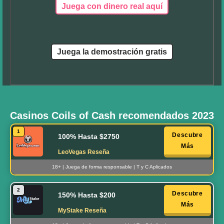
Juega con dinero real aquí
Juega la demostración gratis
Casinos Coils of Cash recomendados 2023
1
Descubre
100% Hasta $2750
Más
LeoVegas Reseña
18+ | Juega de forma responsable | T y C Aplicados
2
Descubre
150% Hasta $200
Más
MyStake Reseña