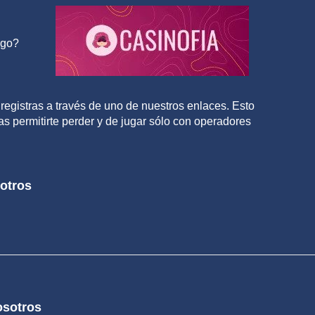
ego?
egistras a través de uno de nuestros enlaces. Esto
s permitirte perder y de jugar sólo con operadores
otros
osotros