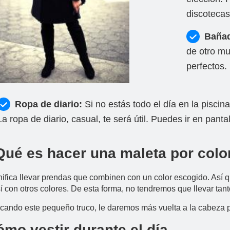
discotecas
Bañad
de otro mu
perfectos.
Ropa de diario:
Si no estás todo el dí­a en la pisc
La ropa de diario, casual, te será útil. Puedes ir en pan
Qué es hacer una maleta por colo
nifica llevar prendas que combinen con un color escogido. Así­ 
í­ con otros colores. De esta forma, no tendremos que llevar tan
icando este pequeño truco, le daremos más vuelta a la cabeza
mo vestir durante el dí­a