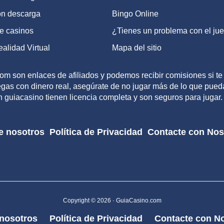
on descarga
Bingo Online
e casinos
¿Tienes un problema con el ju
alidad Virtual
Mapa del sitio
 son enlaces de afiliados y podemos recibir comisiones si te r
gas con dinero real, asegúrate de no jugar más de lo que pueda
 guiacasino tienen licencia completa y son seguros para jugar.
e nosotros
Política de Privacidad
Contacte con Nos
Copyright © 2026 · GuiaCasino.com
nosotros
Política de Privacidad
Contacte con N