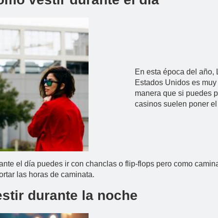
En esta época del año, L
Estados Unidos es muy c
manera que si puedes po
casinos suelen poner el
ante el dí­a puedes ir con chanclas o flip-flops pero como cami
ortar las horas de caminata.
stir durante la noche