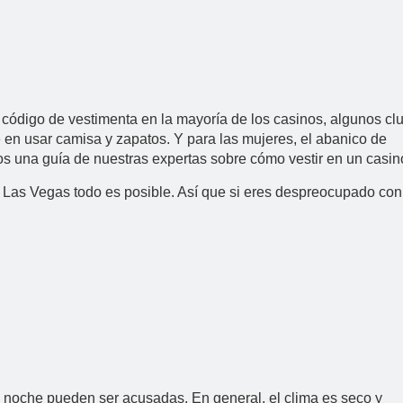
ódigo de vestimenta en la mayorí­a de los casinos, algunos cl
e en usar camisa y zapatos. Y para las mujeres, el abanico de
mos una guí­a de nuestras expertas sobre cómo vestir en un casin
as Vegas todo es posible. Así­ que si eres despreocupado con
y la noche pueden ser acusadas. En general, el clima es seco y