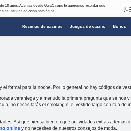
es de 18 años. Además desde GuiaCasino te queremos recordar que
r a causar una adicción patológica.
Reseñas de casinos
Juegos de casino
Bonos
 y el formal para la noche. Por lo general no hay códigos de ves
emporada veraniega y a menudo la primera pregunta que se nos v
la, no necesitarás el smoking ni el vestido largo con raja de i
ades. Así­ que piensa bien en qué actividades extras además d
no online
y no necesites de nuestros consejos de moda.