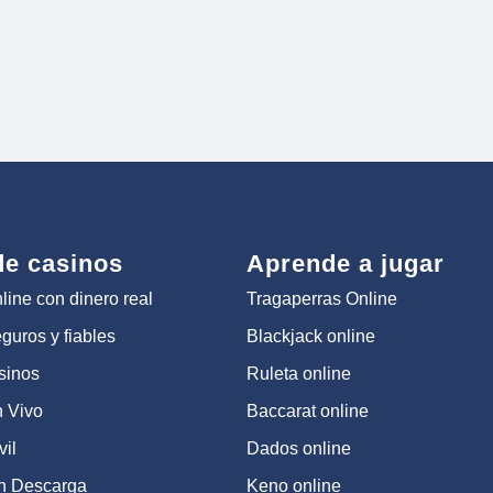
de casinos
Aprende a jugar
line con dinero real
Tragaperras Online
guros y fiables
Blackjack online
sinos
Ruleta online
 Vivo
Baccarat online
il
Dados online
n Descarga
Keno online