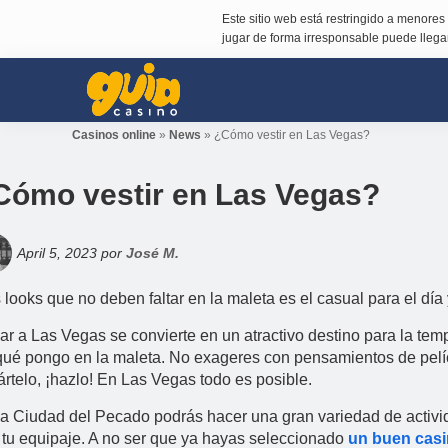
Skip
Skip
Skip
Este sitio web está restringido a menor
jugar de forma irresponsable puede llega
to
to
to
primary
main
footer
G
navigation
content
u
Casinos online
»
News
»
¿Cómo vestir en Las Vegas?
i
a
C
Cómo vestir en Las Vegas?
a
s
i
April 5, 2023
por
José M.
n
o
looks que no deben faltar en la maleta es el casual para el dí­a
jar a Las Vegas se convierte en un atractivo destino para la t
qué pongo en la maleta. No exageres con pensamientos de pelí­cu
ártelo, ¡hazlo! En Las Vegas todo es posible.
la Ciudad del Pecado podrás hacer una gran variedad de activid
 tu equipaje. A no ser que ya hayas seleccionado
un buen casi