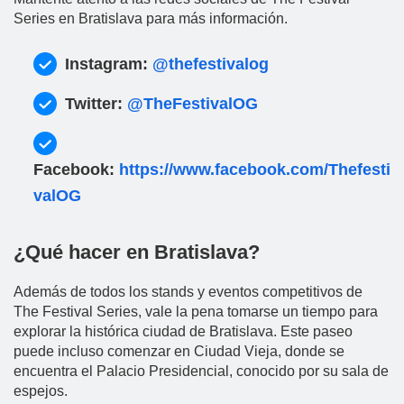
Series en Bratislava para más información.
Instagram:
@thefestivalog
Twitter:
@TheFestivalOG
Facebook:
https://www.facebook.com/Thefesti
valOG
¿Qué hacer en Bratislava?
Además de todos los stands y eventos competitivos de
The Festival Series, vale la pena tomarse un tiempo para
explorar la histórica ciudad de Bratislava. Este paseo
puede incluso comenzar en Ciudad Vieja, donde se
encuentra el Palacio Presidencial, conocido por su sala de
espejos.