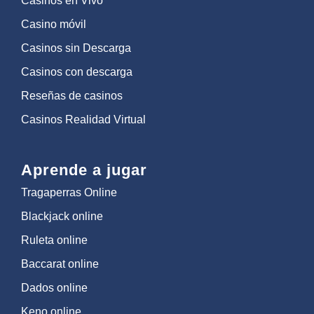
Casinos en Vivo
Casino móvil
Casinos sin Descarga
Casinos con descarga
Reseñas de casinos
Casinos Realidad Virtual
Aprende a jugar
Tragaperras Online
Blackjack online
Ruleta online
Baccarat online
Dados online
Keno online