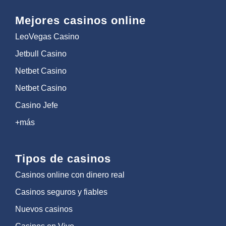
Mejores casinos online
LeoVegas Casino
Jetbull Casino
Netbet Casino
Netbet Casino
Casino Jefe
+más
Tipos de casinos
Casinos online con dinero real
Casinos seguros y fiables
Nuevos casinos