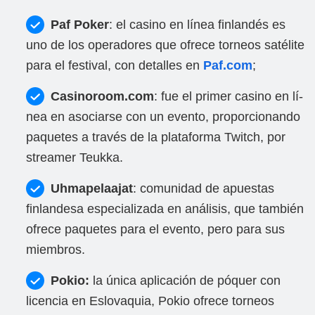
Paf Poker
: el casino en lí­nea finlandés es
uno de los operadores que ofrece torneos satélite
para el festival, con detalles en
Paf.com
;
Casinoroom.com
: fue el primer casino en lí­
nea en asociarse con un evento, proporcionando
paquetes a través de la plataforma Twitch, por
streamer Teukka.
Uhmapelaajat
: comunidad de apuestas
finlandesa especializada en análisis, que también
ofrece paquetes para el evento, pero para sus
miembros.
Pokio:
la única aplicación de póquer con
licencia en Eslovaquia, Pokio ofrece torneos