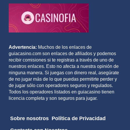
Advertencia:
Muchos de los enlaces de
guiacasino.com son enlaces de afiliados y podemos
recibir comisiones si te registras a través de uno de
nuestros enlaces. Esto no afecta a nuestra opinión de
ninguna manera. Si juegas con dinero real, asegúrate
de no jugar más de lo que puedas permitirte perder y
de jugar sólo con operadores seguros y regulados.
Todos los operadores listados en guiacasino tienen
licencia completa y son seguros para jugar.
Sobre nosotros
Política de Privacidad