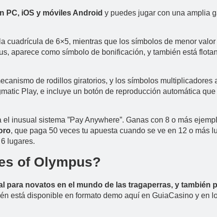
n PC, iOS y móviles Android
y puedes jugar con una amplia 
la cuadrí­cula de 6×5, mientras que los sí­mbolos de menor valo
 aparece como sí­mbolo de bonificación, y también está flotando
ismo de rodillos giratorios, y los sí­mbolos multiplicadores
matic Play, e incluye un botón de reproducción automática que h
a el inusual sistema ”Pay Anywhere”. Ganas con 8 o más ejempl
oro
, que paga 50 veces tu apuesta cuando se ve en 12 o más l
 6 lugares.
tes of Olympus?
al para novatos en el mundo de las tragaperras, y también 
ién está disponible en formato demo aquí­ en GuiaCasino y en 