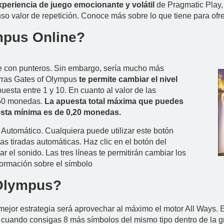
xperiencia de juego emocionante y volátil
de Pragmatic Play,
o valor de repetición. Conoce más sobre lo que tiene para ofre
mpus Online?
de con punteros. Sin embargo, serí­a mucho más
erras Gates of Olympus
te permite cambiar el nivel
uesta entre 1 y 10. En cuanto al valor de las
,50 monedas.
La apuesta total máxima que puedes
esta mí­nima es de 0,20 monedas.
 Automático. Cualquiera puede utilizar este botón
las tiradas automáticas. Haz clic en el botón del
r el sonido. Las tres lí­neas te permitirán cambiar los
formación sobre el sí­mbolo
 Olympus?
 mejor estrategia será aprovechar al máximo el motor All Ways. 
cuando consigas 8 más sí­mbolos del mismo tipo dentro de la gril