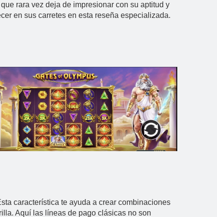
 que rara vez deja de impresionar con su aptitud y
cer en sus carretes en esta reseña especializada.
Esta caracterí­stica te ayuda a crear combinaciones
la. Aquí­ las lí­neas de pago clásicas no son