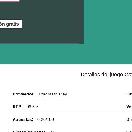
ón gratis
Detalles del juego Ga
Proveedor:
Pragmatic Play
Es
RTP:
96.5%
Vo
Apuestas:
0,20/100
Di