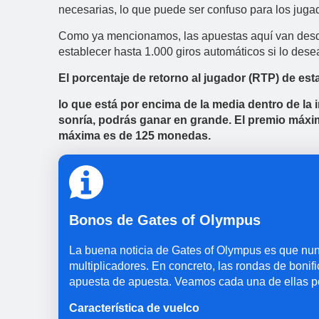
necesarias, lo que puede ser confuso para los jugado
Como ya mencionamos, las apuestas aquí­ van desde
establecer hasta 1.000 giros automáticos si lo dese
El porcentaje de retorno al jugador (RTP) de es
lo que está por encima de la media dentro de la i
sonrí­a, podrás ganar en grande. El premio máxi
máxima es de 125 monedas.
Bonos de Gates of Olympus
La buena noticia de Gates of Olympus es que nunca
multiplicadores. En concreto, las rondas de bonific
apuesta de apuesta. Veamos cada una de ellas p
Característica de vuelco