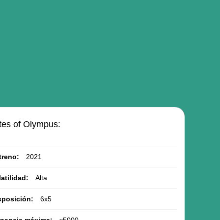
tes of Olympus:
treno:
2021
latilidad:
Alta
sposición:
6x5