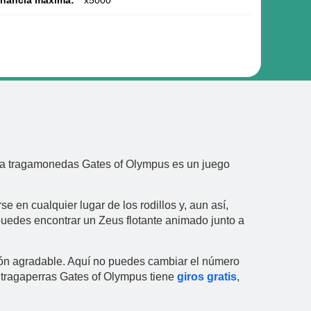
nancia máxima:
x5000
. La tragamonedas Gates of Olympus es un juego
e en cualquier lugar de los rodillos y, aun así­,
puedes encontrar un Zeus flotante animado junto a
sión agradable. Aquí­ no puedes cambiar el número
La tragaperras Gates of Olympus tiene
giros gratis
,