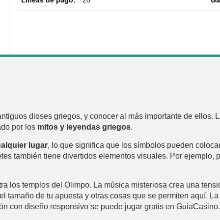
Líneas de pago:
20
Ga
s antiguos dioses griegos, y conocer al más importante de ellos
ado por los
mitos y leyendas griegos
.
alquier lugar
, lo que significa que los sí­mbolos pueden colocars
etes también tiene divertidos elementos visuales. Por ejemplo, 
stra los templos del Olimpo. La música misteriosa crea una ten
r el tamaño de tu apuesta y otras cosas que se permiten aquí­. 
sión con diseño responsivo se puede jugar gratis en GuiaCasino.