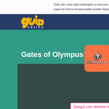
Skip
Skip
Skip
Este sitio web está restringido a menor
jugar de forma irresponsable puede llega
to
to
to
primary
main
footer
G
navigation
content
u
i
a
C
a
Gates of Olympus
s
i
n
o
Juega con dinero r