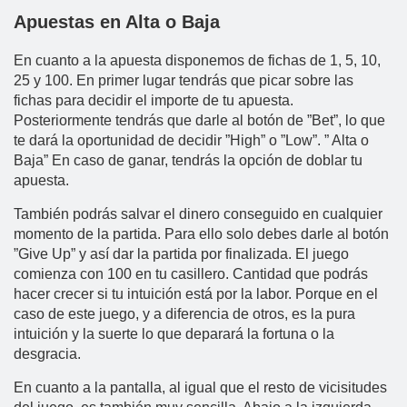
Apuestas en Alta o Baja
En cuanto a la apuesta disponemos de fichas de 1, 5, 10,
25 y 100. En primer lugar tendrás que picar sobre las
fichas para decidir el importe de tu apuesta.
Posteriormente tendrás que darle al botón de ”Bet”, lo que
te dará la oportunidad de decidir ”High” o ”Low”. ” Alta o
Baja” En caso de ganar, tendrás la opción de doblar tu
apuesta.
También podrás salvar el dinero conseguido en cualquier
momento de la partida. Para ello solo debes darle al botón
”Give Up” y así­ dar la partida por finalizada. El juego
comienza con 100 en tu casillero. Cantidad que podrás
hacer crecer si tu intuición está por la labor. Porque en el
caso de este juego, y a diferencia de otros, es la pura
intuición y la suerte lo que deparará la fortuna o la
desgracia.
En cuanto a la pantalla, al igual que el resto de vicisitudes