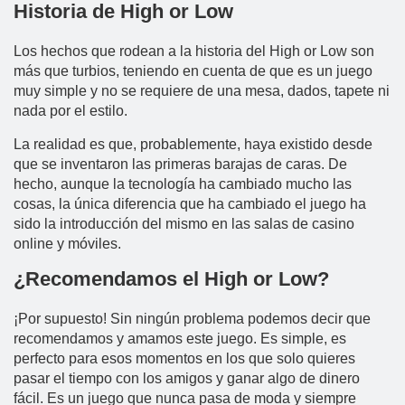
Historia de High or Low
Los hechos que rodean a la historia del High or Low son
más que turbios, teniendo en cuenta de que es un juego
muy simple y no se requiere de una mesa, dados, tapete ni
nada por el estilo.
La realidad es que, probablemente, haya existido desde
que se inventaron las primeras barajas de caras. De
hecho, aunque la tecnologí­a ha cambiado mucho las
cosas, la única diferencia que ha cambiado el juego ha
sido la introducción del mismo en las salas de casino
online y móviles.
¿Recomendamos el High or Low?
¡Por supuesto! Sin ningún problema podemos decir que
recomendamos y amamos este juego. Es simple, es
perfecto para esos momentos en los que solo quieres
pasar el tiempo con los amigos y ganar algo de dinero
fácil. Es un juego que nunca pasa de moda y siempre