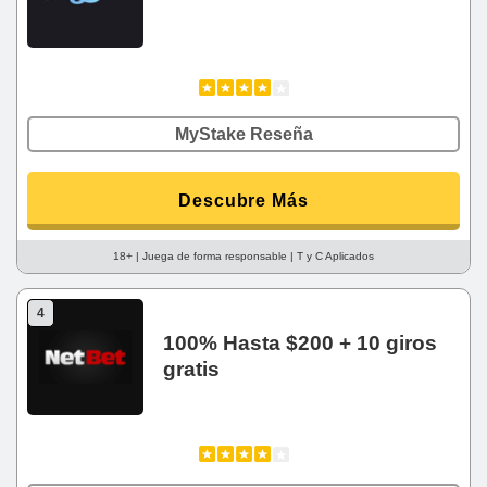
MyStake Reseña
Descubre Más
18+ | Juega de forma responsable | T y C Aplicados
4
100% Hasta $200 + 10 giros
gratis