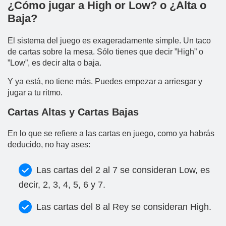
¿Cómo jugar a High or Low? o ¿Alta o
Baja?
El sistema del juego es exageradamente simple. Un taco
de cartas sobre la mesa. Sólo tienes que decir ”High” o
”Low”, es decir alta o baja.
Y ya está, no tiene más. Puedes empezar a arriesgar y
jugar a tu ritmo.
Cartas Altas y Cartas Bajas
En lo que se refiere a las cartas en juego, como ya habrás
deducido, no hay ases:
Las cartas del 2 al 7 se consideran Low, es
decir, 2, 3, 4, 5, 6 y 7.
Las cartas del 8 al Rey se consideran High.