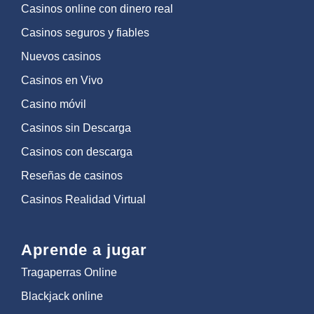
Casinos online con dinero real
Casinos seguros y fiables
Nuevos casinos
Casinos en Vivo
Casino móvil
Casinos sin Descarga
Casinos con descarga
Reseñas de casinos
Casinos Realidad Virtual
Aprende a jugar
Tragaperras Online
Blackjack online