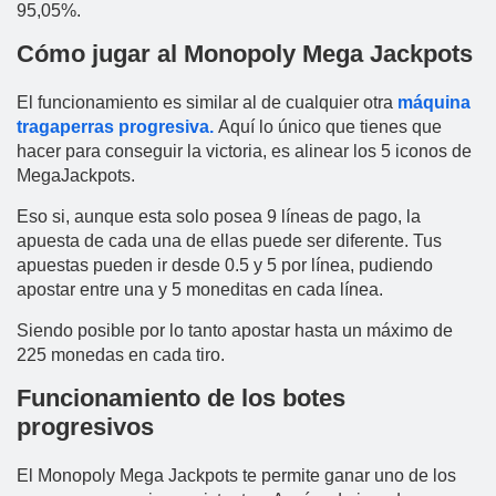
95,05%.
Cómo jugar al Monopoly Mega Jackpots
El funcionamiento es similar al de cualquier otra
máquina
tragaperras progresiva.
Aquí­ lo único que tienes que
hacer para conseguir la victoria, es alinear los 5 iconos de
MegaJackpots.
Eso si, aunque esta solo posea 9 lí­neas de pago, la
apuesta de cada una de ellas puede ser diferente. Tus
apuestas pueden ir desde 0.5 y 5 por lí­nea, pudiendo
apostar entre una y 5 moneditas en cada lí­nea.
Siendo posible por lo tanto apostar hasta un máximo de
225 monedas en cada tiro.
Funcionamiento de los botes
progresivos
El Monopoly Mega Jackpots te permite ganar uno de los