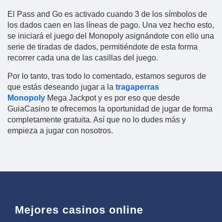
El Pass and Go es activado cuando 3 de los sí­mbolos de
los dados caen en las lí­neas de pago. Una vez hecho esto,
se iniciará el juego del Monopoly asignándote con ello una
serie de tiradas de dados, permitiéndote de esta forma
recorrer cada una de las casillas del juego.
Por lo tanto, tras todo lo comentado, estamos seguros de
que estás deseando jugar a la
tragaperras
Monopoly
Mega Jackpot y es por eso que desde
GuiaCasino te ofrecemos la oportunidad de jugar de forma
completamente gratuita. Así­ que no lo dudes más y
empieza a jugar con nosotros.
Mejores casinos online