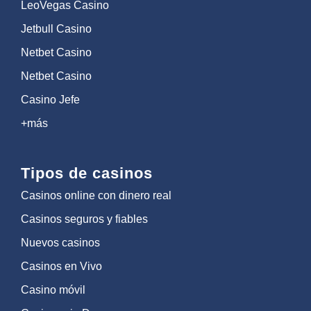
LeoVegas Casino
Jetbull Casino
Netbet Casino
Netbet Casino
Casino Jefe
+más
Tipos de casinos
Casinos online con dinero real
Casinos seguros y fiables
Nuevos casinos
Casinos en Vivo
Casino móvil