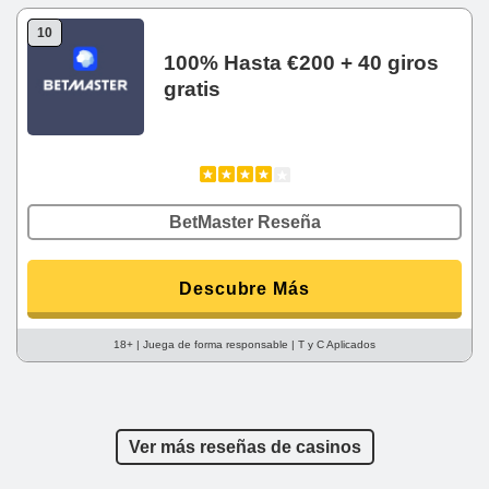
10
100% Hasta €200 + 40 giros
gratis
BetMaster Reseña
Descubre Más
18+ | Juega de forma responsable | T y C Aplicados
Ver más reseñas de casinos