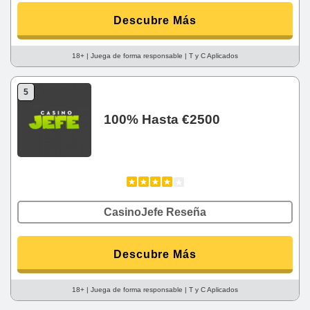
Descubre Más
18+ | Juega de forma responsable | T y C Aplicados
5
100% Hasta €2500
CasinoJefe Reseña
Descubre Más
18+ | Juega de forma responsable | T y C Aplicados