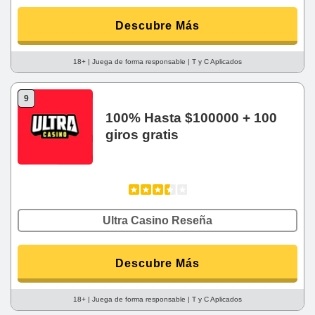
Descubre Más
18+ | Juega de forma responsable | T y C Aplicados
9
100% Hasta $100000 + 100
giros gratis
Ultra Casino Reseña
Descubre Más
18+ | Juega de forma responsable | T y C Aplicados