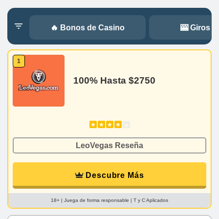
🔥 Bonos de Casino
🎰 Giros G
1
100% Hasta $2750
LeoVegas Reseña
Descubre Más
18+ | Juega de forma responsable | T y C Aplicados