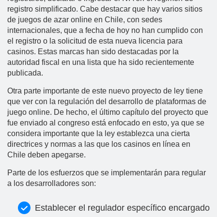
registro simplificado. Cabe destacar que hay varios sitios
de juegos de azar online en Chile, con sedes
internacionales, que a fecha de hoy no han cumplido con
el registro o la solicitud de esta nueva licencia para
casinos. Estas marcas han sido destacadas por la
autoridad fiscal en una lista que ha sido recientemente
publicada.
Otra parte importante de este nuevo proyecto de ley tiene
que ver con la regulación del desarrollo de plataformas de
juego online. De hecho, el último capítulo del proyecto que
fue enviado al congreso está enfocado en esto, ya que se
considera importante que la ley establezca una cierta
directrices y normas a las que los casinos en línea en
Chile deben apegarse.
Parte de los esfuerzos que se implementarán para regular
a los desarrolladores son:
Establecer el regulador específico encargado