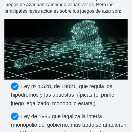
juegos de azar han cambiado varias veces. Pero las
principales leyes actuales sobre los juegos de azar son:
Ley nº 1.528, de 19021, que regula los
hipódromos y las apuestas hípicas (el primer
juego legalizado, monopolio estatal)
Ley de 1986 que legaliza la lotería
(monopolio del gobierno, más tarde se añadieron