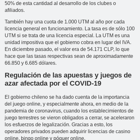
50% de esta cantidad al desarrollo de los clubes o
afiliados.
También hay una cuota de 1.000 UTM al año por cada
licencia general en funcionamiento. La tasa es de sólo 100
UTM si se trata de una licencia especial. La UTM es una
unidad impositiva que el gobierno cobra en lugar del IVA.
En diciembre pasado, el valor era de 54.171 CLP, lo que
hace que las tasas respectivas sean de aproximadamente
66.850 y 6.685 dólares.
Regulación de las apuestas y juegos de
azar afectada por el COVID-19
El gobierno chileno se ha dado cuenta de la importancia
del juego online, y especialmente ahora, en medio de la
pandemia de coronavirus, cuando los establecimientos de
juego terrestres se vieron obligados a cerrar, se aceleraron
los esfuerzos de legalización. Gracias a esto, los
operadores privados pueden adquirir licencias de casino
online, bingo online y póquer online.