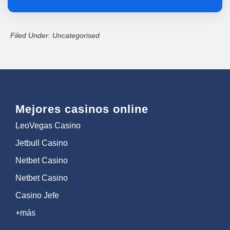
Filed Under: Uncategorised
Mejores casinos online
LeoVegas Casino
Jetbull Casino
Netbet Casino
Netbet Casino
Casino Jefe
+más