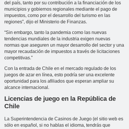
del país, tanto por su contribución a la financiación de los
municipios y gobiernos regionales mediante el pago de
impuestos, como por el desarrollo del turismo en las
regiones”, dijo el Ministerio de Finanzas.
“Sin embargo, tanto la pandemia como las nuevas
tendencias mundiales de la industria exigen nuevas
normas que aseguren un mayor desarrollo del sector y una
mayor recaudación de impuestos a través de licitaciones
competitivas.”
Con la entrada de Chile en el mercado regulado de los
juegos de azar en línea, esto podría ser una excelente
oportunidad para los afiliados que esperan ampliar su
alcance internacional.
Licencias de juego en la República de
Chile
La Superintendencia de Casinos de Juego (el sitio web es
sólo en español, si no hablas el idioma, tendrás que