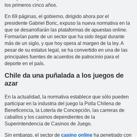
los primeros cinco años.
En 69 páginas, el gobierno, dirigido ahora por el
presidente Gabriel Boric, expuso la nueva normativa en la
que se desarrollarán las plataformas de apuestas online.
Formarían parte de un sector que ha sido ilegal durante
más de un siglo, y que hoy opera al margen de la ley. A
pesar de su estatus legal, se ha convertido en una de las
principales fuentes de acuerdos de patrocinio para el
deporte en el país.
Chile da una puñalada a los juegos de
azar
En la actualidad, la normativa establece que sólo pueden
participar en la industria del juego la Polla Chilena de
Beneficencia, la Lotería de Concepción, las carreras de
caballos y los casinos dependientes de la
Superintendencia de Casinos de Juego.
Sin embargo, el sector de
casino
online
ha penetrado con