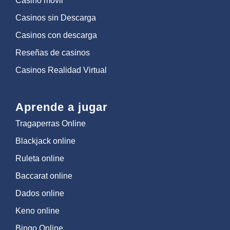
Casino móvil
Casinos sin Descarga
Casinos con descarga
Reseñas de casinos
Casinos Realidad Virtual
Aprende a jugar
Tragaperras Online
Blackjack online
Ruleta online
Baccarat online
Dados online
Keno online
Bingo Online