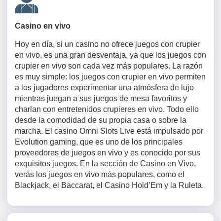
Casino en vivo
Hoy en día, si un casino no ofrece juegos con crupier
en vivo, es una gran desventaja, ya que los juegos con
crupier en vivo son cada vez más populares. La razón
es muy simple: los juegos con crupier en vivo permiten
a los jugadores experimentar una atmósfera de lujo
mientras juegan a sus juegos de mesa favoritos y
charlan con entretenidos crupieres en vivo. Todo ello
desde la comodidad de su propia casa o sobre la
marcha. El casino Omni Slots Live está impulsado por
Evolution gaming, que es uno de los principales
proveedores de juegos en vivo y es conocido por sus
exquisitos juegos. En la sección de Casino en Vivo,
verás los juegos en vivo más populares, como el
Blackjack, el Baccarat, el Casino Hold’Em y la Ruleta.