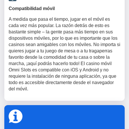
Compatibilidad móvil
A medida que pasa el tiempo, jugar en el móvil es
cada vez más popular. La razón detrás de esto es
bastante simple – la gente pasa más tiempo en sus
dispositivos móviles, por lo que es importante que los
casinos sean amigables con los móviles. No importa si
quieres jugar a tu juego de mesa o a tu tragaperras
favorito desde la comodidad de tu casa o sobre la
marcha, ¡aquí podrás hacerlo todo! El casino móvil
Omni Slots es compatible con iOS y Android y no
requiere la instalación de ninguna aplicación, ya que
todo es accesible directamente desde el navegador
del móvil.