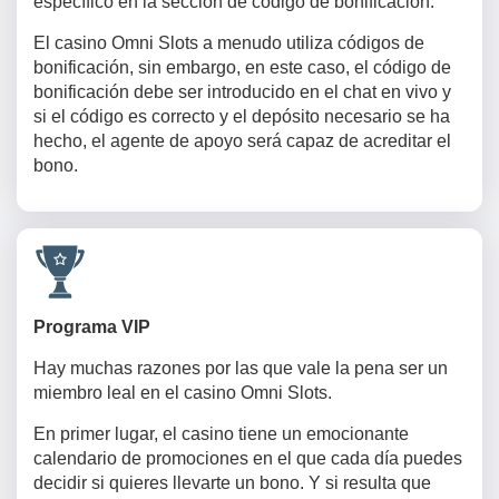
específico en la sección de código de bonificación.
El casino Omni Slots a menudo utiliza códigos de
bonificación, sin embargo, en este caso, el código de
bonificación debe ser introducido en el chat en vivo y
si el código es correcto y el depósito necesario se ha
hecho, el agente de apoyo será capaz de acreditar el
bono.
Programa VIP
Hay muchas razones por las que vale la pena ser un
miembro leal en el casino Omni Slots.
En primer lugar, el casino tiene un emocionante
calendario de promociones en el que cada día puedes
decidir si quieres llevarte un bono. Y si resulta que