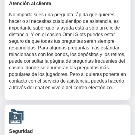
Atención al cliente
No importa si es una pregunta rápida que quieres
hacer o si necesitas cualquier tipo de asistencia, es
importante saber que la ayuda está a sólo un clic de
distancia. Y en el casino Omni Slots puedes estar
seguro de que todas tus preguntas serán siempre
respondidas. Para algunas preguntas más estándar
relacionadas con los bonos, los depósitos y los retiros,
puede consultar la página de preguntas frecuentes del
casino, donde se enumeran las preguntas más
populares de los jugadores. Pero si quieres ponerte en
contacto con el servicio de asistencia, puedes hacerlo
a través del chat en vivo o del correo electrónico.
Seguridad