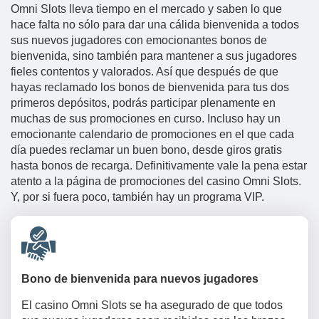
Omni Slots lleva tiempo en el mercado y saben lo que
hace falta no sólo para dar una cálida bienvenida a todos
sus nuevos jugadores con emocionantes bonos de
bienvenida, sino también para mantener a sus jugadores
fieles contentos y valorados. Así que después de que
hayas reclamado los bonos de bienvenida para tus dos
primeros depósitos, podrás participar plenamente en
muchas de sus promociones en curso. Incluso hay un
emocionante calendario de promociones en el que cada
día puedes reclamar un buen bono, desde giros gratis
hasta bonos de recarga. Definitivamente vale la pena estar
atento a la página de promociones del casino Omni Slots.
Y, por si fuera poco, también hay un programa VIP.
Bono de bienvenida para nuevos jugadores
El casino Omni Slots se ha asegurado de que todos