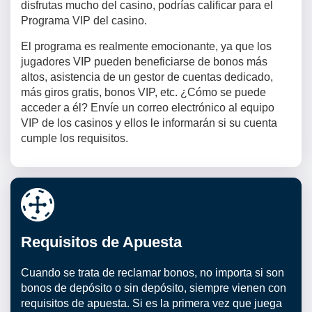
disfrutas mucho del casino, podrías calificar para el
Programa VIP del casino.
El programa es realmente emocionante, ya que los
jugadores VIP pueden beneficiarse de bonos más
altos, asistencia de un gestor de cuentas dedicado,
más giros gratis, bonos VIP, etc. ¿Cómo se puede
acceder a él? Envíe un correo electrónico al equipo
VIP de los casinos y ellos le informarán si su cuenta
cumple los requisitos.
Requisitos de Apuesta
Cuando se trata de reclamar bonos, no importa si son
bonos de depósito o sin depósito, siempre vienen con
requisitos de apuesta. Si es la primera vez que juega