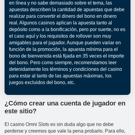
en línea y no sabe demasiado sobre el tema, las
apuestas describen la cantidad de apuestas que debe
realizar para convertir el dinero del bono en dinero
real. Algunos casinos aplican la apuesta tanto al
depósito como a la bonificación, pero por suerte, no es
el caso aquí y los requisitos de rollover son muy
amigables para el jugador. Aunque pueden variar en
función de la promoción, la apuesta mínima para el
bono de bienvenida está fijada en 35 veces el importe
del bono. Pero como siempre, recomendamos leer
detenidamente los términos y condiciones del casino
para estar al tanto de las apuestas máximas, los
juegos excluidos del bono, etc.
¿Cómo crear una cuenta de jugador en
este sitio?
El casino Omni Slots es sin duda algo que no debe
perderse y creemos que vale la pena probarlo. Para ello,