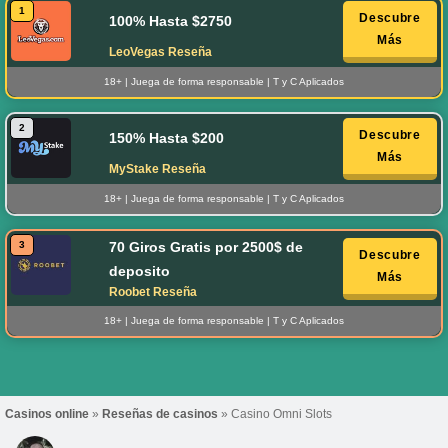
1
Descubre
100% Hasta $2750
Más
LeoVegas Reseña
18+ | Juega de forma responsable | T y C Aplicados
2
Descubre
150% Hasta $200
Más
MyStake Reseña
18+ | Juega de forma responsable | T y C Aplicados
3
70 Giros Gratis por 2500$ de
Descubre
deposito
Más
Roobet Reseña
18+ | Juega de forma responsable | T y C Aplicados
Casinos online
»
Reseñas de casinos
»
Casino Omni Slots