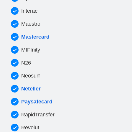
Interac
Maestro
Mastercard
MIFInity
N26
Neosurf
Neteller
Paysafecard
RapidTransfer
Revolut