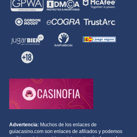
Advertencia:
Muchos de los enlaces de
guiacasino.com son enlaces de afiliados y podemos