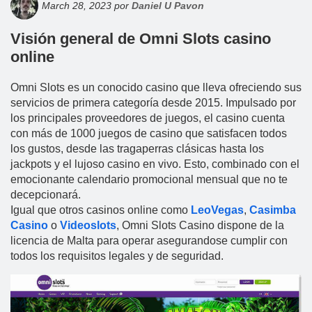
March 28, 2023
por
Daniel U Pavon
Visión general de Omni Slots casino
online
Omni Slots es un conocido casino que lleva ofreciendo sus
servicios de primera categoría desde 2015. Impulsado por
los principales proveedores de juegos, el casino cuenta
con más de 1000 juegos de casino que satisfacen todos
los gustos, desde las tragaperras clásicas hasta los
jackpots y el lujoso casino en vivo. Esto, combinado con el
emocionante calendario promocional mensual que no te
decepcionará.
Igual que otros casinos online como
LeoVegas
,
Casimba
Casino
o
Videoslots
, Omni Slots Casino dispone de la
licencia de Malta para operar asegurandose cumplir con
todos los requisitos legales y de seguridad.