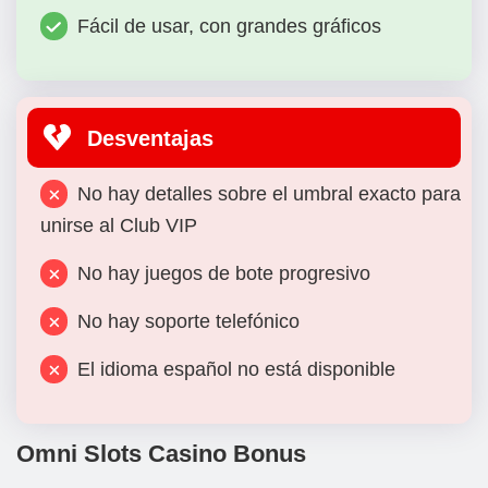
Fácil de usar, con grandes gráficos
Desventajas
No hay detalles sobre el umbral exacto para
unirse al Club VIP
No hay juegos de bote progresivo
No hay soporte telefónico
El idioma español no está disponible
Omni Slots Casino Bonus