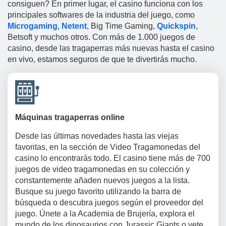
consiguen? En primer lugar, el casino funciona con los
principales softwares de la industria del juego, como
Microgaming
,
Netent
, Big Time Gaming,
Quickspin
,
Betsoft y muchos otros. Con más de 1.000 juegos de
casino, desde las tragaperras más nuevas hasta el casino
en vivo, estamos seguros de que te divertirás mucho.
Máquinas tragaperras online
Desde las últimas novedades hasta las viejas
favoritas, en la sección de Video Tragamonedas del
casino lo encontrarás todo. El casino tiene más de 700
juegos de video tragamonedas en su colección y
constantemente añaden nuevos juegos a la lista.
Busque su juego favorito utilizando la barra de
búsqueda o descubra juegos según el proveedor del
juego. Únete a la Academia de Brujería, explora el
mundo de los dinosaurios con Jurassic Giants o vete