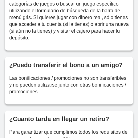
categorías de juegos o buscar un juego específico
utilizando el formulario de búsqueda de la barra de
menú gris. Si quieres jugar con dinero real, sólo tienes
que acceder a tu cuenta (si la tienes) o abrir una nueva
(si aún no la tienes) y visitar el cajero para hacer tu
depósito.
¿Puedo transferir el bono a un amigo?
Las bonificaciones / promociones no son transferibles
y no pueden utilizarse junto con otras bonificaciones /
promociones.
¿Cuanto tarda en llegar un retiro?
Para garantizar que cumplimos todos los requisitos de