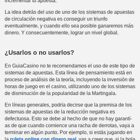
incrementar tu apuesta.
La idea detrás del uso de uno de los sistemas de apuestas
de circulación negativa es conseguir un triunfo
eventualmente, y cuando ello sea posible ganaremos más
dinero. Y consecuentemente, lograr un nivel global.
¿Usarlos o no usarlos?
En GuiaCasino no te recomendamos el uso de este tipo de
sistemas de apuestas. Esta lí­nea de pensamiento está en
proceso de análisis de la teorí­a, incluyendo la inversión de
horas de juego en el casino, utilizando uno de los sistemas
de disminución de la popularidad de la Martingala.
En lí­neas generales, podrí­a decirse que la premisa de los
sistemas de apuestas de la reducción negativa es
defectuosa. Esto se debe al hecho de que no hay garantí­
as de que cuando comience una racha de derrotas, vaya a
terminar en algún punto. Por ejemplo, si estás jugando en
la
ruleta online con dinero real
, vas a creer que, si la bola