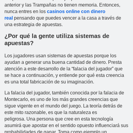
anterior y las Trampañas no tienen memoria. Entonces,
nunca entres en los
casinos online con dinero
real
pensando que puedes vencer a la casa a través de
una estrategia de apuestas.
¿Por qué la gente utiliza sistemas de
apuestas?
Los jugadores usan sistemas de apuestas porque los
ayudan a generar una buena cantidad de dinero. Presta
atención a este desarrollo de la “falacia del jugador” que
se hace a continuación, y entiende por qué esta creencia
es una total fabricación de su imaginación.
La falacia del jugador, también conocida por la falacia de
Montecarlo, es uno de los más grandes creencias que
sigue vigente en el mundo del juego. La teorí­a detrás de
este mito razonable, es que la naturaleza es
peligrosa. Una persona que cree en esta tecnologí­a
asumirá que apostar en el sentido opuesto influenciará sus
probabilidades de ganar. Toma como ejemplo un