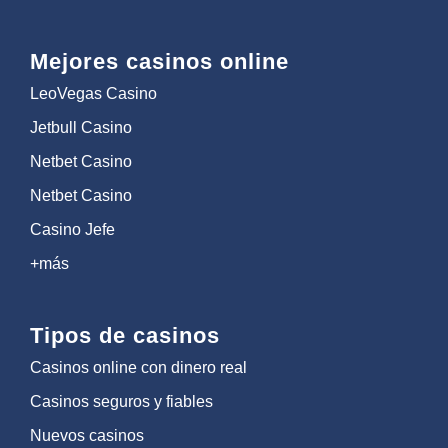
Mejores casinos online
LeoVegas Casino
Jetbull Casino
Netbet Casino
Netbet Casino
Casino Jefe
+más
Tipos de casinos
Casinos online con dinero real
Casinos seguros y fiables
Nuevos casinos