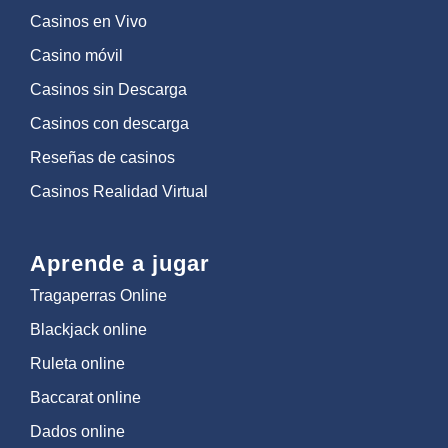
Casinos en Vivo
Casino móvil
Casinos sin Descarga
Casinos con descarga
Reseñas de casinos
Casinos Realidad Virtual
Aprende a jugar
Tragaperras Online
Blackjack online
Ruleta online
Baccarat online
Dados online