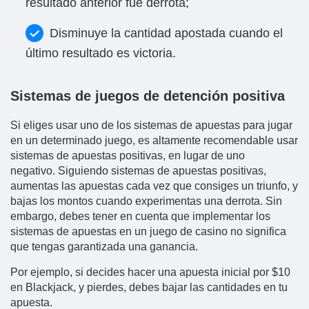
resultado anterior fue derrota;
Disminuye la cantidad apostada cuando el
último resultado es victoria.
Sistemas de juegos de detención positiva
Si eliges usar uno de los sistemas de apuestas para jugar
en un determinado juego, es altamente recomendable usar
sistemas de apuestas positivas, en lugar de uno
negativo. Siguiendo sistemas de apuestas positivas,
aumentas las apuestas cada vez que consiges un triunfo, y
bajas los montos cuando experimentas una derrota. Sin
embargo, debes tener en cuenta que implementar los
sistemas de apuestas en un juego de casino no significa
que tengas garantizada una ganancia.
Por ejemplo, si decides hacer una apuesta inicial por $10
en Blackjack, y pierdes, debes bajar las cantidades en tu
apuesta.