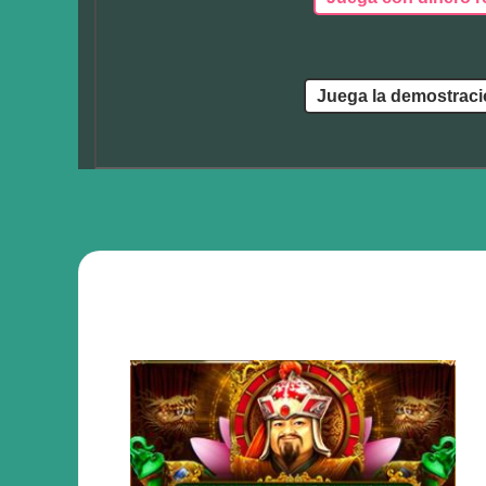
Juega la demostraci