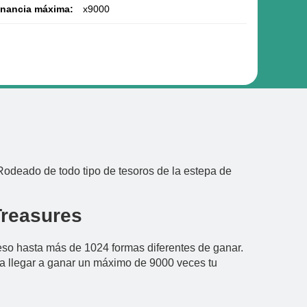
nancia máxima:
x9000
odeado de todo tipo de tesoros de la estepa de
Treasures
ceso hasta más de 1024 formas diferentes de ganar.
ma llegar a ganar un máximo de 9000 veces tu