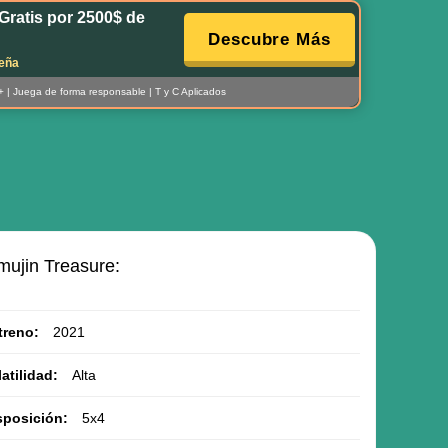
Gratis por 2500$ de
Descubre Más
eña
+ | Juega de forma responsable | T y C Aplicados
mujin Treasure:
treno:
2021
latilidad:
Alta
sposición:
5x4