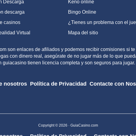
n Descarga
Keno online
on descarga
Bingo Online
e casinos
¿Tienes un problema con el ju
alidad Virtual
Mapa del sitio
 son enlaces de afiliados y podemos recibir comisiones si te r
gas con dinero real, asegúrate de no jugar más de lo que pueda
 guiacasino tienen licencia completa y son seguros para jugar.
e nosotros
Política de Privacidad
Contacte con Nos
Copyright © 2026 · GuiaCasino.com