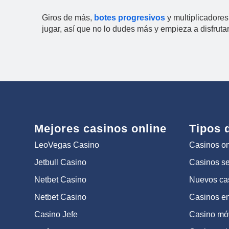
Giros de más,
botes progresivos
y multiplicadore
jugar, así­ que no lo dudes más y empieza a disfrutar
Mejores casinos online
Tipos 
LeoVegas Casino
Casinos on
Jetbull Casino
Casinos se
Netbet Casino
Nuevos ca
Netbet Casino
Casinos en
Casino Jefe
Casino móv