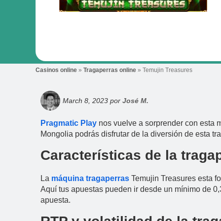
Casinos online
»
Tragaperras online
»
Temujin Treasures
March 8, 2023
por
José M.
Pragmatic Play
nos vuelve a sorprender con esta m
Mongolia podrás disfrutar de la diversión de esta 
Caracterí­sticas de la trag
La
máquina tragaperras
Temujin Treasures esta for
Aquí­ tus apuestas pueden ir desde un mí­nimo de 0
apuesta.