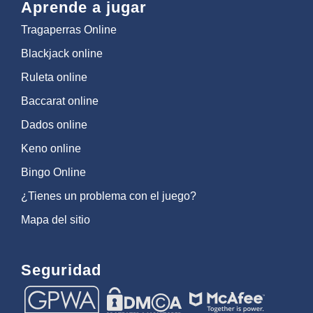
Aprende a jugar
Tragaperras Online
Blackjack online
Ruleta online
Baccarat online
Dados online
Keno online
Bingo Online
¿Tienes un problema con el juego?
Mapa del sitio
Seguridad