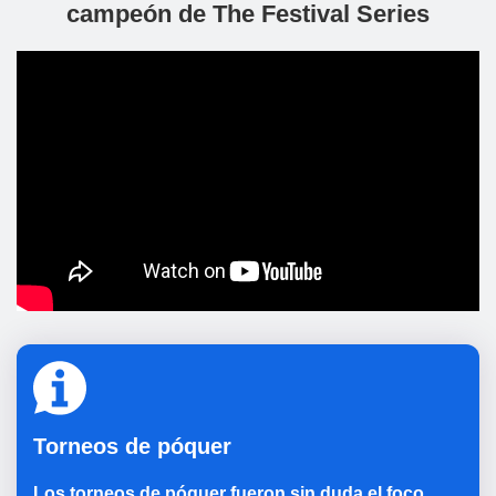
campeón de The Festival Series
Torneos de póquer
Los torneos de póquer fueron sin duda el foco