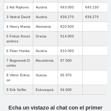
2 Adi Rajkovic
Austria
€43.000
€45.130
3 Vedral David
Austria
€38.270
€38.270
4 Henry Mania
Alemania
€20.500
5 Fotios Konst
Grecia
€14.000
antinos
6 Peter Hanke
Austria
€10.000
7 Bogoevski D
Macedonia
€7.500
ushko
8 Viktor Erikss
Suecia
€5.975
on
9 Erik Seffer
Eslovaquia
€4.600
Echa un vistazo al chat con el primer