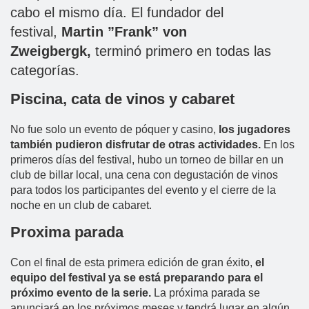
cabo el mismo dí­a. El fundador del
festival,
Martin ”Frank” von
Zweigbergk,
terminó primero en todas las
categorí­as.
Piscina, cata de vinos y cabaret
No fue solo un evento de póquer y casino,
los jugadores
también pudieron disfrutar de otras actividades.
En los
primeros dí­as del festival, hubo un torneo de billar en un
club de billar local, una cena con degustación de vinos
para todos los participantes del evento y el cierre de la
noche en un club de cabaret.
Proxima parada
Con el final de esta primera edición de gran éxito,
el
equipo del festival ya se está preparando para el
próximo evento de la serie.
La próxima parada se
anunciará en los próximos meses y tendrá lugar en algún