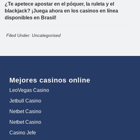
¿Te apetece apostar en el póquer, la ruleta y el
blackjack? ¡Juega ahora en los casinos en lí­nea
disponibles en Brasil!
Filed Under: Uncategorised
Mejores casinos online
LeoVegas Casino
Jetbull Casino
Netbet Casino
Netbet Casino
Casino Jefe