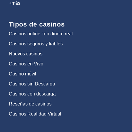
+más
Tipos de casinos
Casinos online con dinero real
Casinos seguros y fiables
Nuevos casinos
Casinos en Vivo
Casino móvil
Casinos sin Descarga
Casinos con descarga
Reseñas de casinos
Casinos Realidad Virtual