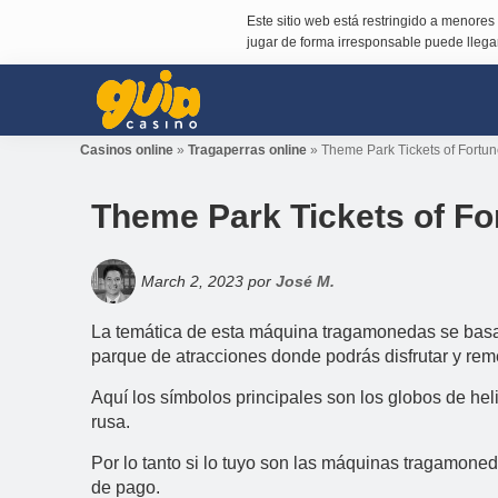
Skip
Skip
Skip
Este sitio web está restringido a menor
jugar de forma irresponsable puede llega
to
to
to
primary
main
footer
G
navigation
content
u
Casinos online
»
Tragaperras online
»
Theme Park Tickets of Fortu
i
a
C
Theme Park Tickets of Fo
a
s
i
March 2, 2023
por
José M.
n
o
La temática de esta máquina tragamonedas se basa e
parque de atracciones donde podrás disfrutar y rem
Aquí­ los sí­mbolos principales son los globos de hel
rusa.
Por lo tanto si lo tuyo son las máquinas tragamone
de pago.