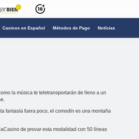
Casinos en Español
Métodos de Pago
Notí­cias
omo la música te teletransportarán de lleno a un
ne.
sta fantasí­a fuera poco, el comodí­n es una montaña
iaCasino de provar esta modalidad con 50 lí­neas