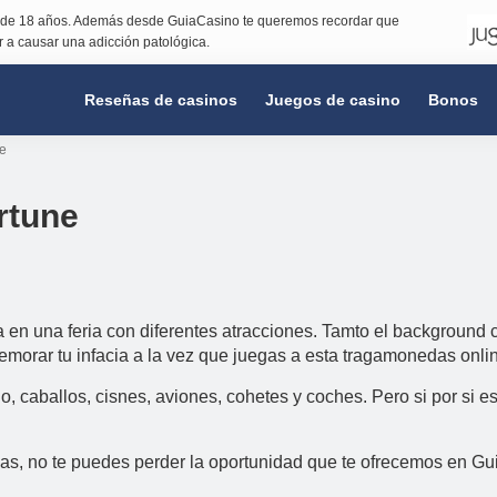
es de 18 años. Además desde GuiaCasino te queremos recordar que
r a causar una adicción patológica.
Reseñas de casinos
Juegos de casino
Bonos
ne
rtune
n una feria con diferentes atracciones. Tamto el background c
emorar tu infacia a la vez que juegas a esta tragamonedas onli
io, caballos, cisnes, aviones, cohetes y coches. Pero si por si e
das, no te puedes perder la oportunidad que te ofrecemos en Gu