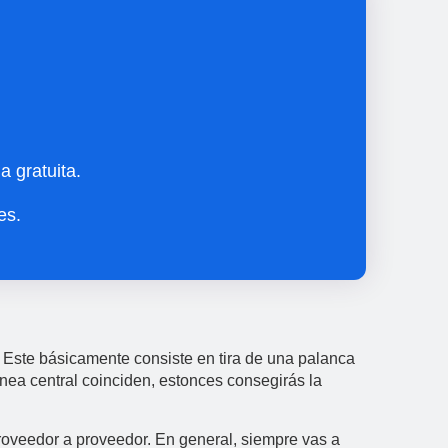
 gratuita.
es.
s. Este básicamente consiste en tira de una palanca
í­nea central coinciden, estonces consegirás la
 proveedor a proveedor. En general, siempre vas a