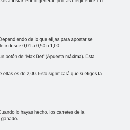
as apostar. Por lo general, podrás elegir entre 1 o
. Dependiendo de lo que elijas para apostar se
e ir desde 0,01 a 0,50 o 1,00.
on un botón de “Max Bet” (Apuesta máxima). Esta
ellas es de 2,00. Esto significará que si eliges la
 Cuando lo hayas hecho, los carretes de la
s ganado.