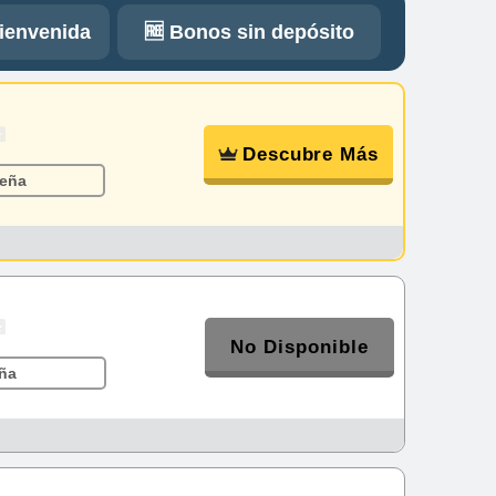
ienvenida
🆓 Bonos sin depósito
Descubre Más
eña
No Disponible
eña