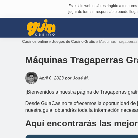
Skip
Skip
Skip
Este sitio web está restringido a menor
jugar de forma irresponsable puede llega
to
to
to
primary
main
footer
G
navigation
content
u
Casinos online
»
Juegos de Casino Gratis
»
Máquinas Tragaperras 
i
a
C
Máquinas Tragaperras Gra
a
s
i
April 6, 2023
por
José M.
n
o
¡Bienvenidos a nuestra página de Tragaperras grati
Desde GuiaCasino te ofrecemos la oportunidad de j
nuestra guí­a, obtendrás toda la información necesar
Aquí encontrarás las mejor