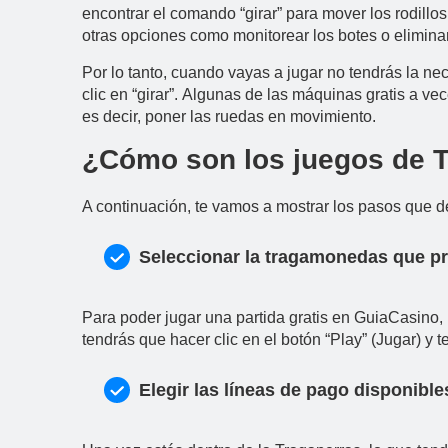
encontrar el comando “girar” para mover los rodillos
otras opciones como monitorear los botes o eliminar
Por lo tanto, cuando vayas a jugar no tendrás la ne
clic en “girar”. Algunas de las máquinas gratis a ve
es decir, poner las ruedas en movimiento.
¿Cómo son los juegos de T
A continuación, te vamos a mostrar los pasos que de
Seleccionar la tragamonedas que pre
Para poder jugar una partida gratis en GuiaCasino, 
tendrás que hacer clic en el botón “Play” (Jugar) y 
Elegir las lí­neas de pago disponible