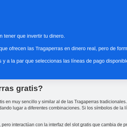
 tener que invertir tu dinero.
e ofrecen las Tragaperras en dinero real, pero de forma
y a la par que seleccionas las líneas de pago disponibl
ras gratis?
is en muy sencillo y similar al de las Tragaperras tradicionale
dando lugar a diferentes combinaciones. Si los sí­mbolos de la l
, pero interactúan con la interfaz del slot gratis que cambia de