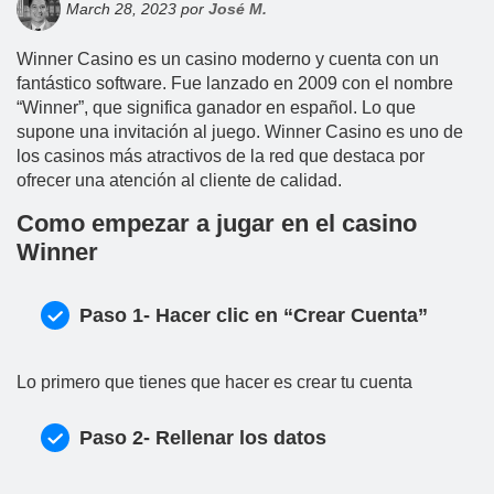
March 28, 2023
por
José M.
Winner Casino es un casino moderno y cuenta con un
fantástico software. Fue lanzado en 2009 con el nombre
“Winner”, que significa ganador en español. Lo que
supone una invitación al juego. Winner Casino es uno de
los casinos más atractivos de la red que destaca por
ofrecer una atención al cliente de calidad.
Como empezar a jugar en el casino
Winner
Paso 1- Hacer clic en “Crear Cuenta”
Lo primero que tienes que hacer es crear tu cuenta
Paso 2- Rellenar los datos