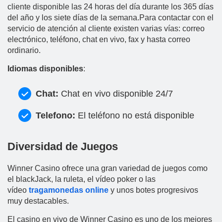
cliente disponible las 24 horas del día durante los 365 días
del año y los siete días de la semana.Para contactar con el
servicio de atención al cliente existen varias vías: correo
electrónico, teléfono, chat en vivo, fax y hasta correo
ordinario.
Idiomas disponibles
:
Chat:
Chat en vivo disponible 24/7
Telefono:
El teléfono no está disponible
Diversidad de Juegos
Winner Casino ofrece una gran variedad de juegos como
el blackJack, la ruleta, el vídeo poker o las
vídeo
tragamonedas online
y unos botes progresivos
muy destacables.
El casino en vivo de Winner Casino es uno de los mejores