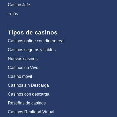
Casino Jefe
+más
Tipos de casinos
Casinos online con dinero real
Casinos seguros y fiables
Nuevos casinos
Casinos en Vivo
Casino móvil
Casinos sin Descarga
Casinos con descarga
Reseñas de casinos
Casinos Realidad Virtual