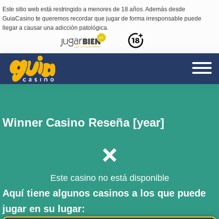
Skip
Skip
Este sitio web está restringido a menores de 18 años. Además desde
GuiaCasino te queremos recordar que jugar de forma irresponsable puede
to
to
llegar a causar una adicción patológica.
main
footer
content
G
u
i
a
C
Winner Casino Reseña [year]
a
s
i
❌
n
o
Este casino no está disponible
Aquí tiene algunos casinos a los que puede
jugar en su lugar: