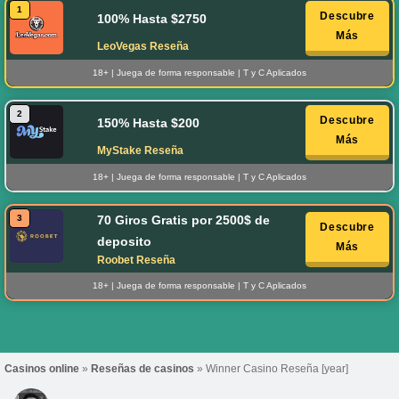
1
Descubre
100% Hasta $2750
Más
LeoVegas Reseña
18+ | Juega de forma responsable | T y C Aplicados
2
Descubre
150% Hasta $200
Más
MyStake Reseña
18+ | Juega de forma responsable | T y C Aplicados
3
70 Giros Gratis por 2500$ de
Descubre
deposito
Más
Roobet Reseña
18+ | Juega de forma responsable | T y C Aplicados
Casinos online
»
Reseñas de casinos
»
Winner Casino Reseña [year]