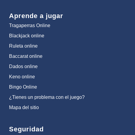
Aprende a jugar
Tragaperras Online
Blackjack online
Ruleta online
Baccarat online
Dados online
Keno online
Bingo Online
¿Tienes un problema con el juego?
Mapa del sitio
Seguridad