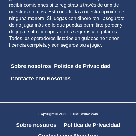
recibir comisiones si te registras a través de uno de
nuestros enlaces. Esto no afecta a nuestra opinión de
ninguna manera. Si juegas con dinero real, asegúrate
de no jugar más de lo que puedas permitirte perder y
de jugar sólo con operadores seguros y regulados.
Todos los operadores listados en guiacasino tienen
licencia completa y son seguros para jugar.
Sobre nosotros
Política de Privacidad
Contacte con Nosotros
Copyright © 2026 · GuiaCasino.com
Sobre nosotros
Política de Privacidad